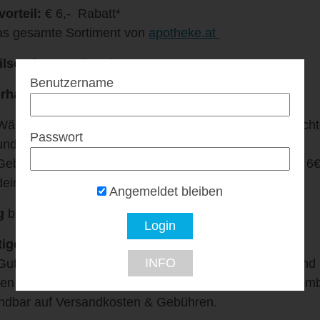
vorteil:
€ 6,- Rabatt*
as gesamte Sortiment von
apotheke.at
ilscode:
Vorteilswelten
Benutzername
rhalte ich das Angebot?
Wähle einfach im
apotheke.at Onlineshop
die gewünscht
Passwort
und legen diese in den Warenkorb.
Gebe dann im Checkout den
Vorteilscode
ein, um von 6€
deiner Bestellung zu profitieren
Angemeldet bleiben
g
bis auf Widerruf.
ige Informationen:
INFO
Gutschein ist einlösbar ab € 49,- Mindestbestellwert und i
en Aktionen oder dem Einlösen von Bonuspunkten kombi
dbar auf Versandkosten & Gebühren.