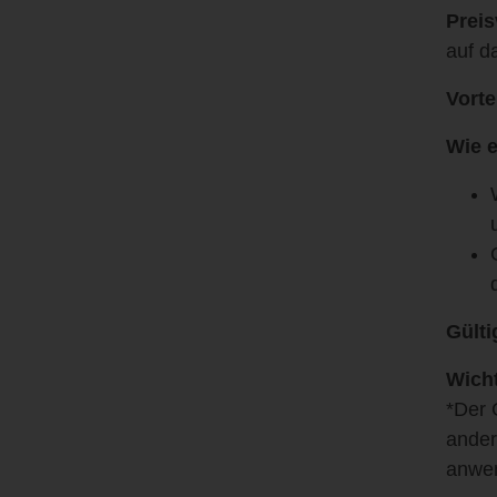
Preis
auf d
Vorte
Wie e
Gülti
Wicht
*Der 
ander
anwen