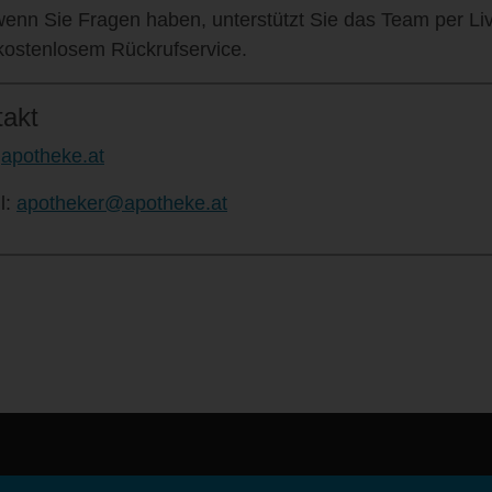
enn Sie Fragen haben, unterstützt Sie das Team per Liv
kostenlosem Rückrufservice.
takt
:
apotheke.at
l:
apotheker@apotheke.at