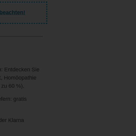
 beachten!
ch: Entdecken Sie
ik, Homöopathie
s zu 60 %).
ern: gratis
der Klarna