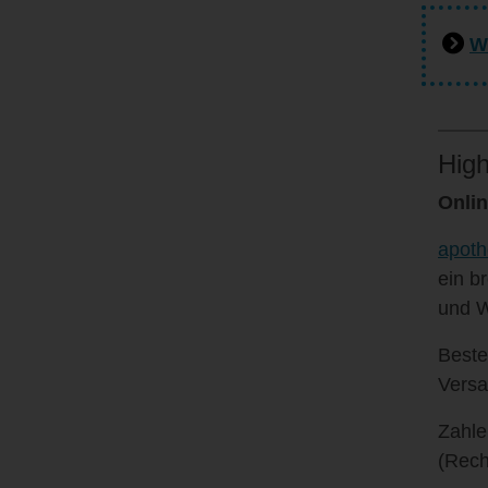
W
High
Onlin
apoth
ein b
und W
Beste
Versa
Zahle
(Rech