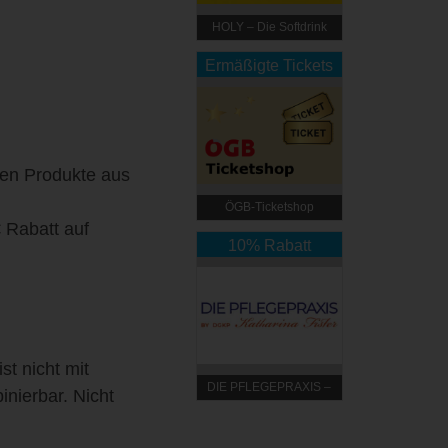
HOLY – Die Softdrink
Revolution
Ermäßigte Tickets
en Produkte aus
ÖGB-Ticketshop
 Rabatt auf
10% Rabatt
st nicht mit
DIE PFLEGEPRAXIS –
nierbar. Nicht
by DGKP Katharina
Fister