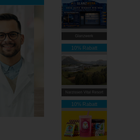
Glanzwerk
Autoreinigung
10% Rabatt
Narzissen Vital Resort
10% Rabatt