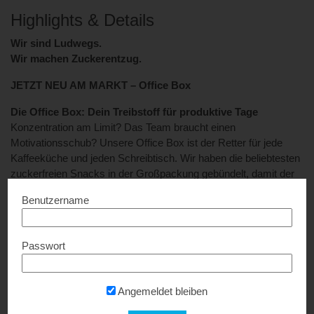
Highlights & Details
Wir sind Ludwegs.
Wir machen Zuckerentzug.
JETZT NEU AM MARKT – Office Box
Die Office Box: Dein Treibstoff für produktive Tage
Konzentration am Limit? Das Team braucht einen
Motivationsschub? Unsere Office Box ist der Retter für jede
Kaffeeküche und jeden Schreibtisch. Wir haben die beliebtesten
zuckerfreien Snacks in der Großpackung gebündelt, damit der
Fokus scharf bleibt – ganz ohne Zucker-Crash!
Benutzername
Egal ob für das nächste Brainstorming, lange Meetings oder als
Nervennahrung während der Deadline-Phase: Mit dieser Box ist
Passwort
das gesamte Team bestens versorgt.
Das Kraftpaket für dein Team:
Angemeldet bleiben
10x Tafeln zuckerfreie Schokolade: Der edle Klassiker für