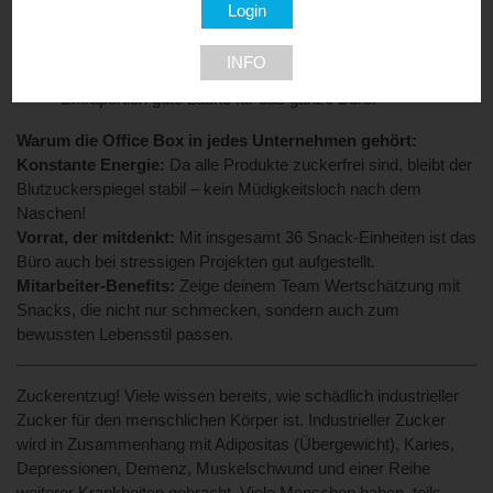
die Nerven – schmilzt auf der Zunge, nicht in der Bilanz.
10x Packungen zuckerfreie Gummikirschen: Fruchtiger
Kick für zwischendurch, der die Kreativität weckt.
INFO
10x Packungen zuckerfreie Gummibären: Die
Extraportion gute Laune für das ganze Büro.
Warum die Office Box in jedes Unternehmen gehört:
Konstante Energie:
Da alle Produkte zuckerfrei sind, bleibt der
Blutzuckerspiegel stabil – kein Müdigkeitsloch nach dem
Naschen!
Vorrat, der mitdenkt:
Mit insgesamt 36 Snack-Einheiten ist das
Büro auch bei stressigen Projekten gut aufgestellt.
Mitarbeiter-Benefits:
Zeige deinem Team Wertschätzung mit
Snacks, die nicht nur schmecken, sondern auch zum
bewussten Lebensstil passen.
Zuckerentzug! Viele wissen bereits, wie schädlich industrieller
Zucker für den menschlichen Körper ist. Industrieller Zucker
wird in Zusammenhang mit Adipositas (Übergewicht), Karies,
Depressionen, Demenz, Muskelschwund und einer Reihe
weiterer Krankheiten gebracht. Viele Menschen haben, teils