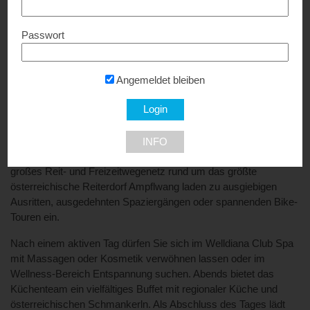
Wohlfühlurlaub im Aldiana Club Ampflwang. Hier wird Ihnen zu
jeder Jahreszeit und bei jedem Wetter Urlaubsfreude für die
Passwort
ganze Familie geboten. Erholung, Entspannung oder Action,
wird im Aldiana Club Ampflwang großgeschrieben.
Angemeldet bleiben
Die Augen der „kleinen“ Gäste werden ganz groß, wenn sie zum
ersten Mal das Flosse- Abenteuerland sehen – ein großer,
bunter Indoor-Spielpark zum Toben und Spielen.
Ein besonderes Highlight ist die Reitanlage mit über 50 Pferden
INFO
und Ponys. Die weitläufigen Wälder und ein 420 Kilometer
großes Reit- und Freizeitwegenetz rund um das größte
österreichische Reiterdorf Ampflwang laden zu ausgiebigen
Ausritten, ausgedehnten Spaziergängen oder spannenden Bike-
Touren ein.
Nach einem aktiven Tag dürfen Sie sich im Welldiana Club Spa
mit Massagen oder Kosmetik verwöhnen lassen oder im
Wellness-Bereich Entspannung suchen. Abends bietet das
Küchenteam ein vielfältiges Buffet mit regionaler Küche und
österreichischen Schmankerln. Als Abschluss des Tages lädt