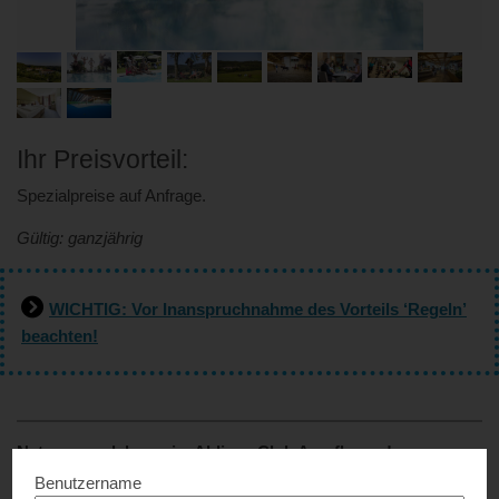
Ihr Preisvorteil:
Spezialpreise auf Anfrage.
Gültig: ganzjährig
WICHTIG: Vor Inanspruchnahme des Vorteils ‘Regeln’
beachten!
Natur pur erleben – im Aldiana Club Ampflwang!
Benutzername
Inmitten des idyllischen Hausruckwaldes gelegen beginnt dein