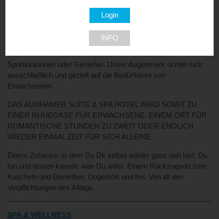
Wir wollen mit unserem Angebot überraschen und begeistern.
Ein Angebot, das dem Lifestyle von Individualisten und vor allem
den Gewohnheiten VON GÄSTEN AB 14 JAHREN entspricht,
INFO
gestalten. Ob freiheitsliebender Single, ruhesuchendes Paar
oder die aktiven besten Freundinnen. Romantiker,
Sportskanonen oder Genießer. Unser Augenmerk richtet sich
ausschließlich und gezielt auf die Bedürfnisse von
Erwachsenen.
DAS AUNHAMER SUITE & SPA HOTEL WIRD SOMIT ZU
EINER RUHEOASE FÜR ERWACHSENE. EINEM ORT FÜR
ROMANTISCHE STUNDEN ZU ZWEIT ODER ENDLICH
WIEDER EINMAL ZEIT FÜR SICH ALLEINE.
Einem Zuhause, in dem Du Dir selbst wieder ganz nah bist. Du
tun und lassen kannst, was Du willst. Einem Rückzugsort zum
Kuscheln und Genießen. Ungestört und frei. Von all den
Verpflichtungen des Alltags.
SPA & WELLNESS