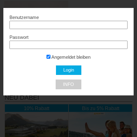
Benutzername
Passwort
Reisebüro
StolzlechnerVision
Angemeldet bleiben
€ 100,- Rabatt pro Person...
INFO
NEU DABEI
10% Rabatt
Bis zu 5% Rabatt