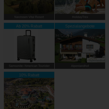
Narzissen Vital Resort
HolidayTrex
Ab 20% Rabatt
Spezialangebote
Samsonite / American Tourister
Alpenlandhof
10% Rabatt