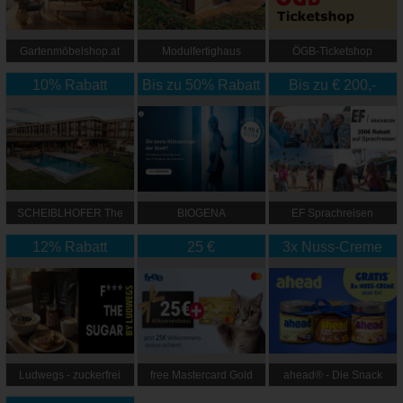
Gartenmöbelshop.at
Modulfertighaus
ÖGB-Ticketshop
10% Rabatt
Bis zu 50% Rabatt
Bis zu € 200,-
Rabatt
SCHEIBLHOFER The
BIOGENA
EF Sprachreisen
Resort
12% Rabatt
25 €
3x Nuss-Creme
Startguthaben*
Gratis*
Ludwegs - zuckerfrei
free Mastercard Gold
ahead® - Die Snack
leben
Revolution