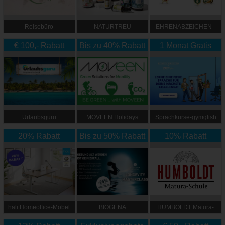
Reisebüro
NATURTREU
EHRENABZEICHEN -
StolzlechnerVision
Feichtinger
€ 100,- Rabatt
Bis zu 40% Rabatt
1 Monat Gratis
+ 5% Rabatt Extra
Urlaubsguru
MOVEEN Holidays
Sprachkurse-gymglish
20% Rabatt
Bis zu 50% Rabatt
10% Rabatt
hali Homeoffice-Möbel
BIOGENA
HUMBOLDT Matura-
Schule