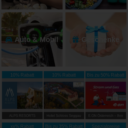
Auto & Mobil
Geschenke
10% Rabatt
10% Rabatt
Bis zu 50% Rabatt
ALPS RESORTS
Hotel Schloss Seggau
E.ON Österreich – Ihre
Energie zum besten
xx% Rabatt
Bis zu 35% Rabatt
Spezialpreise
Preis