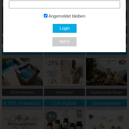
Angemeldet bleiben
Alpenlandhof
Hotel Matschner
Rogner Bad Blumau
INFO
Bis zu 35% Rabatt
Bis zu 35% Rabatt
20% Rabatt
BETA Wellness
Feichtinger
Kaufhaus der Berge
Schmuckhandel
€ 100,- Rabatt pro
15% Rabatt
Zentrale
Spezialpreise
Person