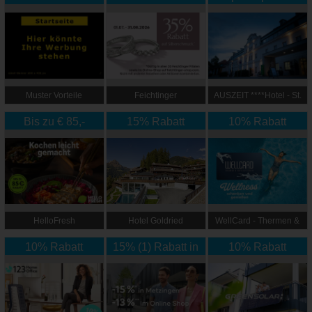
Muster Vorteile
Feichtinger
AUSZEIT ****Hotel - St.
Schmuckhandel
Lambrecht
Bis zu € 85,-
15% Rabatt
Zentrale
10% Rabatt
Rabatt
HelloFresh
Hotel Goldried
WellCard - Thermen &
Hotelgutscheine
10% Rabatt
15% (1) Rabatt in
10% Rabatt
Metzingen & 13%
(2) Rabatt im
Outletcity Online