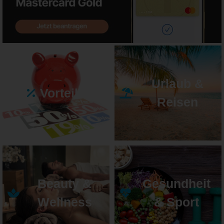
Urlaub &
Vorteile
Reisen
Beauty &
Gesundheit
Wellness
& Sport