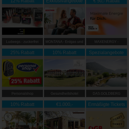
12% Rabatt
Exklusivangebote
€ 50,- Rabatt
Ludwegs - zuckerfrei
MONTANA - Erdgas und
MAXENERGY -
leben
Ökostrom
Maximale Energie für
25% Rabatt
10% Rabatt
Spezialangebote
Dich
Personalshop
Gesundheitshotel
DAS.GOLDBERG
Moorbad Bad
10% Rabatt
Großpertholz
€1.000,-
Ermäßigte Tickets
Gutschein