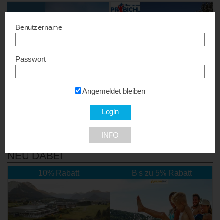
Benutzername
Passwort
ALPS RESORTS
Hüttendorf Präbichl
10% Rabatt...
20% Rabatt...
Angemeldet bleiben
6370 Kitzbühel
8794 Vordernberg
INFO
NEU DABEI
10% Rabatt
Bis zu 5% Rabatt