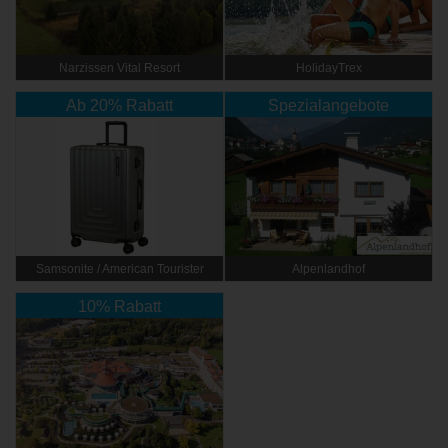
Narzissen Vital Resort
HolidayTrex
Ab 20% Rabatt
Spezialangebote
Samsonite / American Tourister
Alpenlandhof
10% Rabatt