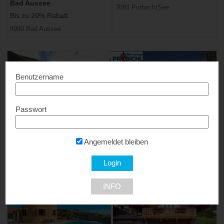
Bad Aussee
7083 Purbach/See
Bis zu 20% Rabatt...
8990 Bad Aussee
Benutzername
Passwort
Hotel Garni Berghof
Hüttendorf Präbichl
15% Rabatt...
20% Rabatt...
Angemeldet bleiben
9546 Bad Kleinkirchheim
8794 Vordernberg
INFO