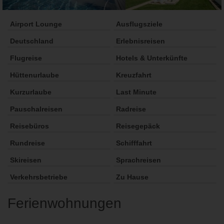
Airport Lounge
Ausflugsziele
Deutschland
Erlebnisreisen
Flugreise
Hotels & Unterkünfte
Hüttenurlaube
Kreuzfahrt
Kurzurlaube
Last Minute
Pauschalreisen
Radreise
Reisebüros
Reisegepäck
Rundreise
Schifffahrt
Skireisen
Sprachreisen
Verkehrsbetriebe
Zu Hause
Ferienwohnungen