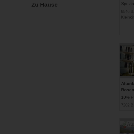
Spezia
Zu Hause
9546 B
Kleinki
Alten
Rosen
10% Pre
7202 B