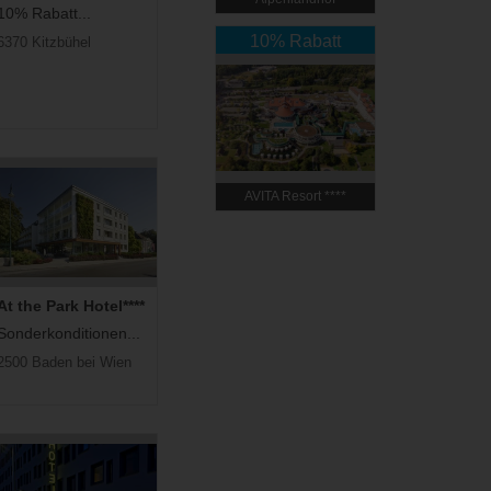
10% Rabatt...
10% Rabatt
6370 Kitzbühel
AVITA Resort ​****
Superior
At the Park Hotel****
Sonderkonditionen...
2500 Baden bei Wien