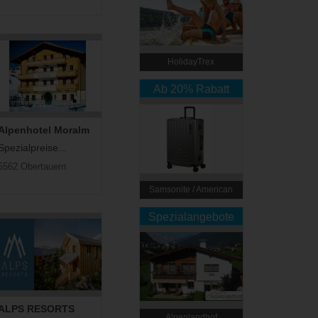
HolidayTrex
Ab 20% Rabatt
Alpenhotel Moralm
Spezialpreise...
5562 Obertauern
Samsonite / American
Tourister
Spezialangebote
ALPS RESORTS
Alpenlandhof