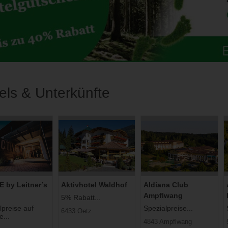
els & Unterkünfte
 by Leitner’s
Aktivhotel Waldhof
Aldiana Club
Ampflwang
5% Rabatt...
lpreise auf
Spezialpreise...
6433 Oetz
e...
4843 Ampflwang