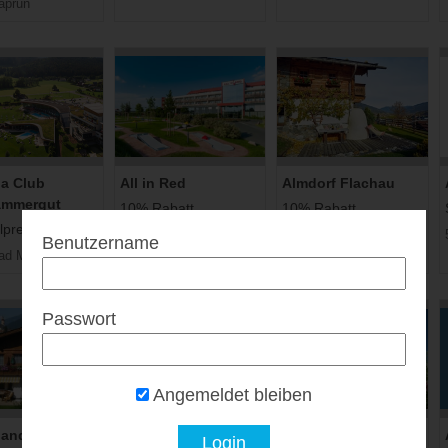
aprun
na Club
All in Red
Almdorf Flachau
ammergut
10% Rabatt...
10% Rabatt...
preise...
7361 Lutzmannsburg
5542 Flachau
Benutzername
d Mitterndorf
Passwort
Angemeldet bleiben
landhof
Alpin Resort
Alpin Style Hotel