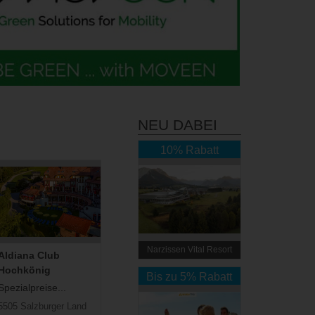
NEU DABEI
10% Rabatt
Narzissen Vital Resort
Aldiana Club
Hochkönig
Bis zu 5% Rabatt
Spezialpreise...
5505 Salzburger Land