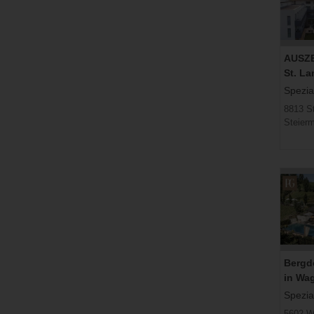
AUSZEI
St. L
Spezial
8813 S
Steier
Bergdo
in Wa
Spezial
5602 W