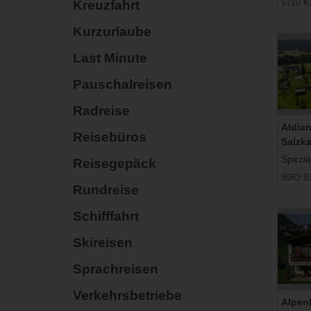
5710 K
Kreuzfahrt
Kurzurlaube
Last Minute
Pauschalreisen
Radreise
Aldia
Reisebüros
Salzk
Spezial
Reisegepäck
8983 Ba
Rundreise
Schifffahrt
Skireisen
Sprachreisen
Verkehrsbetriebe
Alpen