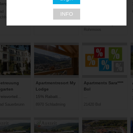
Stubaier Hof
Erzherzog Johann –
langebote...
Adults Only
Bis zu 15% Rabatt...
ad
INFO
15% Rabatt...
rchheim
6166 Fulpmes im
Stubaital
8971 Schladming
Rohrmoos
betreuung
Apartmentresort My
Apartments Sara****
garten
Lodge
Bol
isvorteil...
15% Rabatt...
...
ad Sauerbrunn
8970 Schladming
21420 Bol