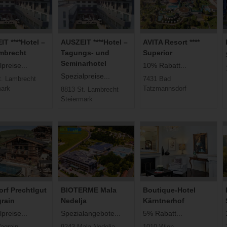
T ****Hotel –
AUSZEIT ****Hotel –
AVITA Resort ​****
ambrecht
Tagungs- und
Superior
Seminarhotel
preise...
10% Rabatt...
Spezialpreise...
t. Lambrecht
7431 Bad
mark
Tatzmannsdorf
8813 St. Lambrecht
Steiermark
rf Prechtlgut
BIOTERME Mala
Boutique-Hotel
grain
Nedelja
Kärntnerhof
preise...
Spezialangebote...
5% Rabatt...
agrain
9243 Mala Nedelja
1010 Wien