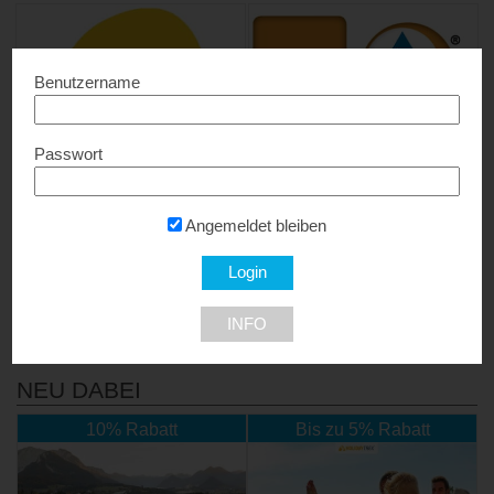
Benutzername
Passwort
JUFA Hotels
Österreichischer
Jugendherbergsverband
15% Rabatt...
Angemeldet bleiben
Gratis
8020 Graz
Jugendherbergsausweis...
1010 Wien
INFO
NEU DABEI
10% Rabatt
Bis zu 5% Rabatt