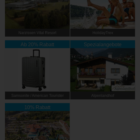
Narzissen Vital Resort
HolidayTrex
Ab 20% Rabatt
Spezialangebote
Samsonite / American Tourister
Alpenlandhof
10% Rabatt