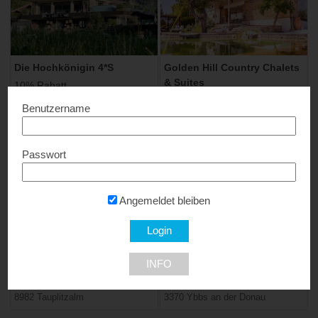
Die Hochkönigin 4*S
Golden Hill Country Chalets
& Suites
10% Rabatt...
Spezialpreise...
5761 Maria Alm
Benutzername
8505 St. Nikolai im Sausal
Passwort
Angemeldet bleiben
Hotel Alpenrose
Hotel Donau Lodge 4*
INFO
Spezialpreise...
10 % Rabatt...
8982 Tauplitzalm
3370 Ybbs an der Donau