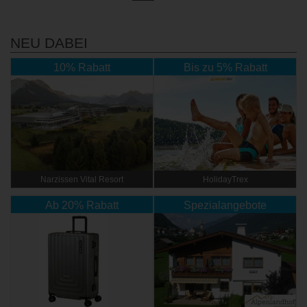
NEU DABEI
10% Rabatt
Bis zu 5% Rabatt
Narzissen Vital Resort
HolidayTrex
Ab 20% Rabatt
Spezialangebote