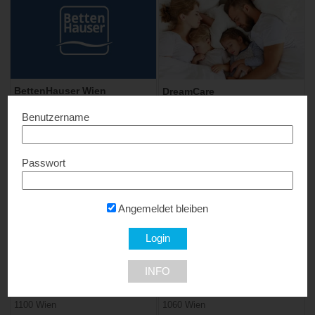
BettenHauser Wien
DreamCare
10% Rabatt...
17% Rabatt...
Benutzername
1070 Wien
1140 Wien
Passwort
Angemeldet bleiben
Liegestudio Sonnleitner
Team 7 Spezialstudio Hinke
INFO
10% Rabatt...
10% Rabatt...
1100 Wien
1060 Wien