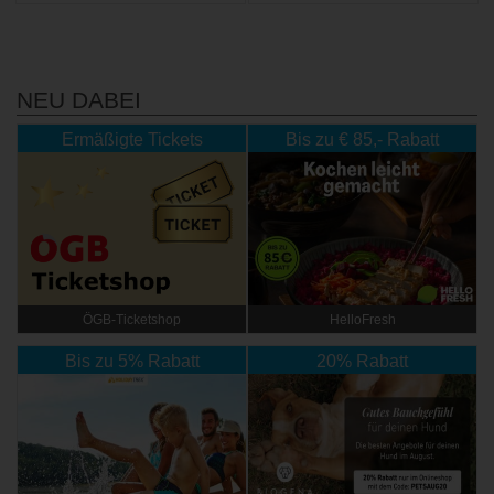
NEU DABEI
Ermäßigte Tickets
Bis zu € 85,- Rabatt
ÖGB-Ticketshop
HelloFresh
Bis zu 5% Rabatt
20% Rabatt