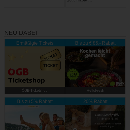
10% Rabatt...
NEU DABEI
Ermäßigte Tickets
Bis zu € 85,- Rabatt
ÖGB-Ticketshop
HelloFresh
Bis zu 5% Rabatt
20% Rabatt