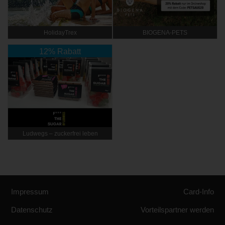
HolidayTrex
BIOGENA-PETS
12% Rabatt
Ludwegs – zuckerfrei leben
Impressum
Card-Info
Datenschutz
Vorteilspartner werden