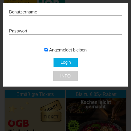
Benutzername
Passwort
Neuroth
Bis zu 15% Rabatt...
Angemeldet bleiben
8403 Lebring
INFO
NEU DABEI
Ermäßigte Tickets
Bis zu € 85,- Rabatt