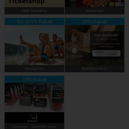
ÖGB-Ticketshop
HelloFresh
Bis zu 5% Rabatt
20% Rabatt
HolidayTrex
BIOGENA-PETS
12% Rabatt
Ludwegs – zuckerfrei leben