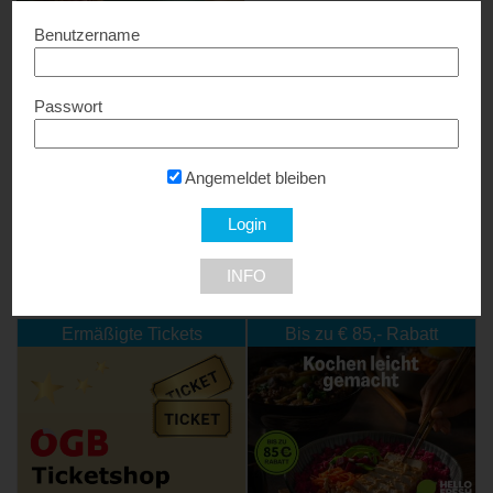
Benutzername
Passwort
BLUME2000
15 % Rabatt...
Angemeldet bleiben
INFO
NEU DABEI
Ermäßigte Tickets
Bis zu € 85,- Rabatt