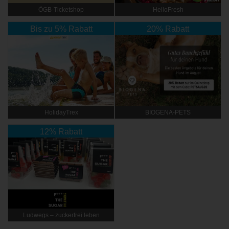
ÖGB-Ticketshop
HelloFresh
Bis zu 5% Rabatt
20% Rabatt
HolidayTrex
BIOGENA-PETS
12% Rabatt
Ludwegs – zuckerfrei leben