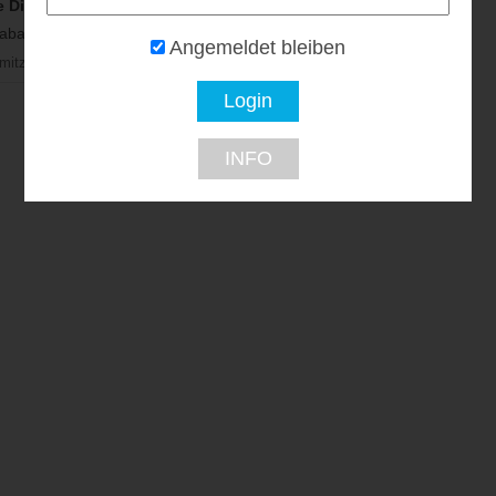
e Dining
RITA bringt’s
batt...
5% Rabatt...
Angemeldet bleiben
lmitz
Wien
INFO