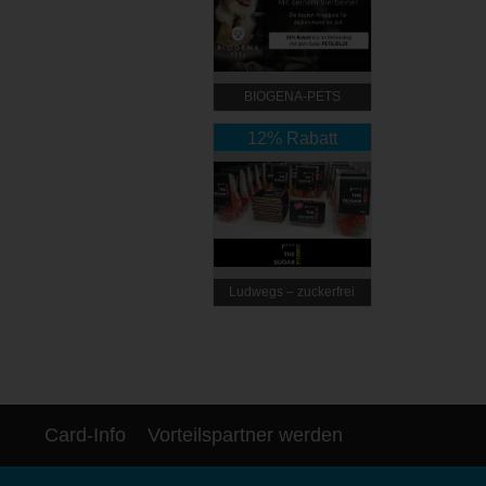
BIOGENA-PETS
12% Rabatt
Ludwegs – zuckerfrei
leben
Card-Info
Vorteilspartner werden