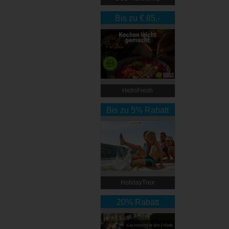
Bis zu € 85,-
Rabatt
HelloFresh
Bis zu 5% Rabatt
HolidayTrex
20% Rabatt