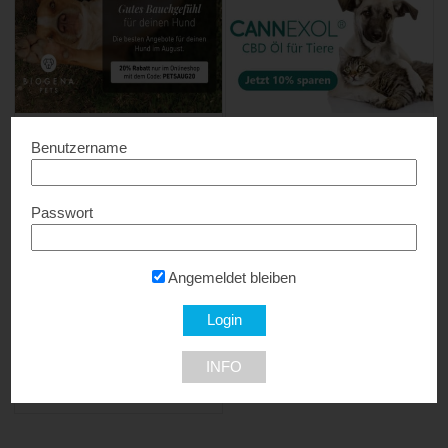
BIOGENA-PETS
Cannhelp für Tiere
Benutzername
20% Rabatt...
10% Rabatt...
Passwort
Angemeldet bleiben
Fressnapf
INFO
12% Rabatt...