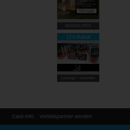
BIOGENA-PETS
12% Rabatt
Ludwegs – zuckerfrei
leben
Card-Info
Vorteilspartner werden