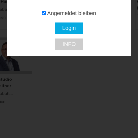
nHauser Wien
Emma Matratze
FUSSENEGGER
Shop Dornbirn
batt...
Bis zu 55% Rabatt...
Angemeldet bleiben
15% Rabatt...
ien
6850 Dornbirn
INFO
studio
eitner
batt...
ien