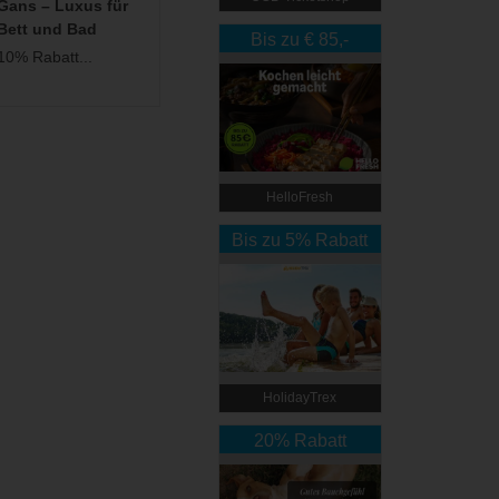
Gans – Luxus für
Bett und Bad
Bis zu € 85,-
10% Rabatt...
Rabatt
HelloFresh
Bis zu 5% Rabatt
HolidayTrex
20% Rabatt