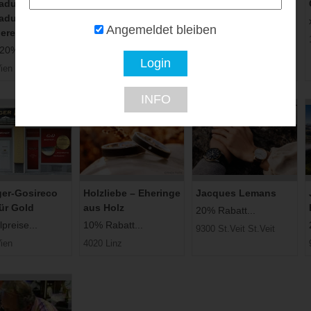
adurian &
Edwin Zaloha
Feichtinger
adurian
Goldschmiedemeist
Schmuckhandel
Angemeldet bleiben
iere
er
Zentrale
 20% Rabatt...
10% Rabatt...
Bis zu 35% Rabatt...
ien
1070 Wien
Zu den Filialen
INFO
ger-Gosireco
Holzliebe – Eheringe
Jacques Lemans
ür Gold
aus Holz
20% Rabatt...
preise...
10% Rabatt...
9300 St.Veit St.Veit
ien
4020 Linz