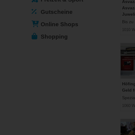
Asvaz
Asvaz
Gutscheine
Juwel
Bis zu
Online Shops
1010 W
Shopping
Höfin
Geld f
Spezial
1060 W