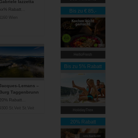
Gabriele Iazzetta
xx% Rabatt...
Bis zu € 85,-
1160 Wien
Rabatt
HelloFresh
Bis zu 5% Rabatt
Jacques-Lemans –
Burg Taggenbrunn
20% Rabatt...
9300 St.Veit St.Veit
HolidayTrex
20% Rabatt