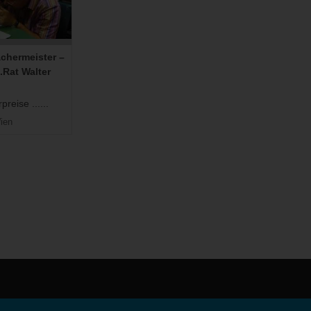
chermeister –
Rat Walter
reise ......
ien