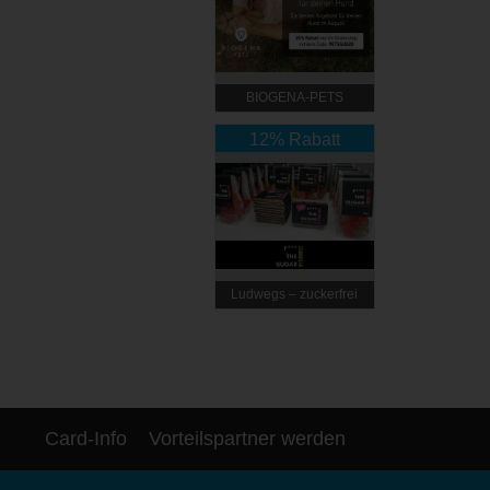
BIOGENA-PETS
12% Rabatt
Ludwegs – zuckerfrei
leben
Card-Info
Vorteilspartner werden