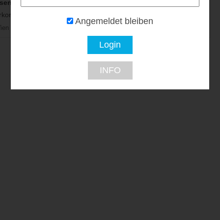
isen Center
Urlaubshamster
WellCard – Thermen
& Hotelgutscheine
konditionen...
Spezialpreise...
Angemeldet bleiben
10% Rabatt...
ien
1110 Wien
INFO