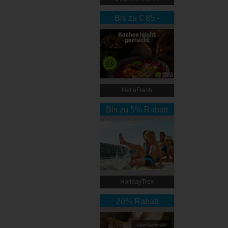
Bis zu € 85,-
Rabatt
HelloFresh
Bis zu 5% Rabatt
HolidayTrex
20% Rabatt