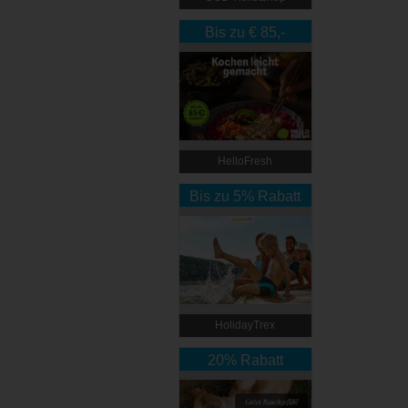
Bis zu € 85,-
Rabatt
HelloFresh
Bis zu 5% Rabatt
HolidayTrex
20% Rabatt