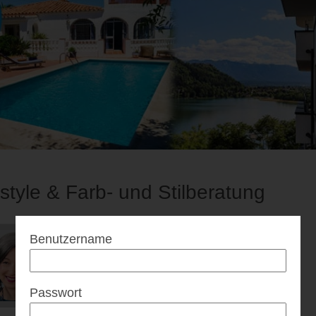
estyle & Farb- und Stilberatung
Benutzername
Passwort