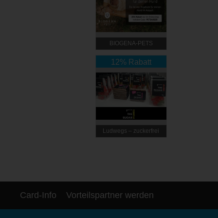
BIOGENA-PETS
12% Rabatt
Ludwegs – zuckerfrei
leben
Card-Info
Vorteilspartner werden