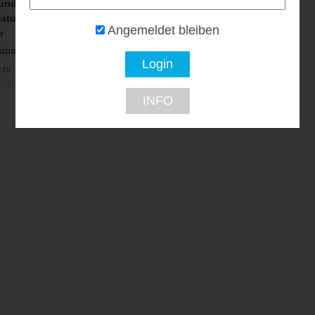
 und
ratung – Elli
Angemeldet bleiben
r
batt...
ohr
INFO