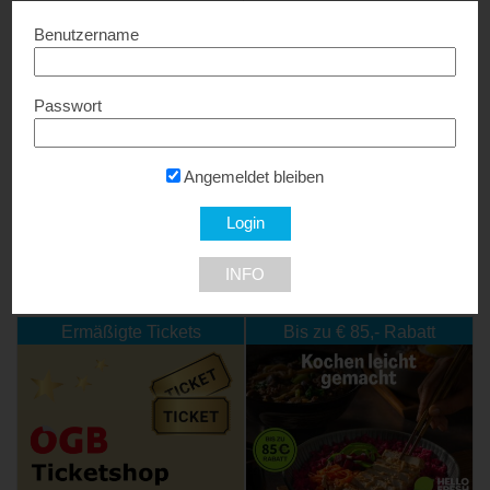
Benutzername
Passwort
Wien Ticket
bis zu 20% Rabatt...
Angemeldet bleiben
INFO
NEU DABEI
Ermäßigte Tickets
Bis zu € 85,- Rabatt