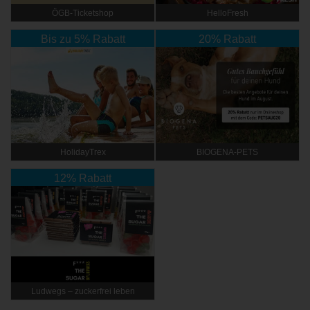
ÖGB-Ticketshop
HelloFresh
Bis zu 5% Rabatt
20% Rabatt
HolidayTrex
BIOGENA-PETS
12% Rabatt
Ludwegs – zuckerfrei leben