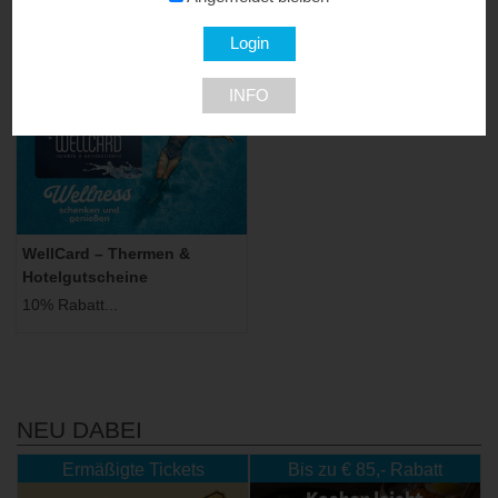
10% Rabatt...
10% Rabatt...
3871 Alt-Nagelberg
3701 Großweikersdorf
INFO
WellCard – Thermen &
Hotelgutscheine
10% Rabatt...
NEU DABEI
Ermäßigte Tickets
Bis zu € 85,- Rabatt