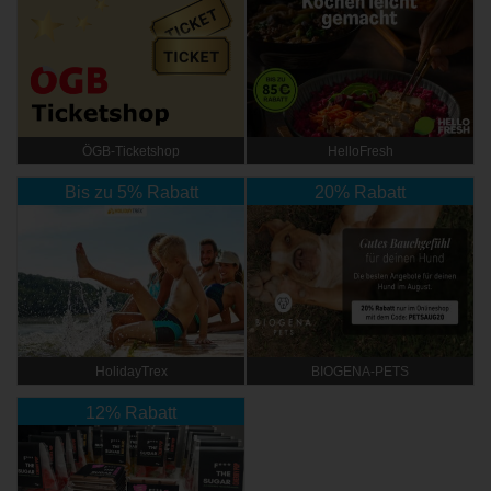
ÖGB-Ticketshop
HelloFresh
Bis zu 5% Rabatt
20% Rabatt
HolidayTrex
BIOGENA-PETS
12% Rabatt