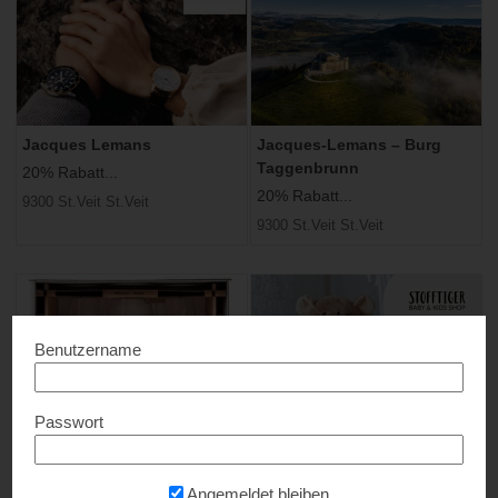
Jacques Lemans
Jacques-Lemans – Burg
Taggenbrunn
20% Rabatt...
20% Rabatt...
9300 St.Veit St.Veit
9300 St.Veit St.Veit
Benutzername
Passwort
Sophienwald hochwertiges
STOFFTIGER Baby & Kids
Glas
Shop
Angemeldet bleiben