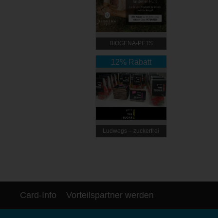
BIOGENA-PETS
12% Rabatt
Ludwegs – zuckerfrei
leben
Card-Info
Vorteilspartner werden