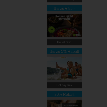
Bis zu € 85,-
Rabatt
HelloFresh
Bis zu 5% Rabatt
HolidayTrex
20% Rabatt