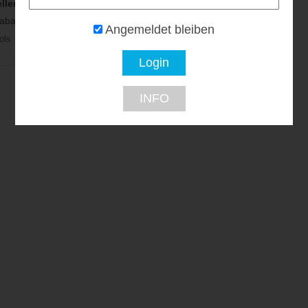
llerei SZIGETI
Weingut & Erdställe
Ronald Malus
batt...
Angemeldet bleiben
25% Rabatt...
ols
2263 Dürnkrut
INFO