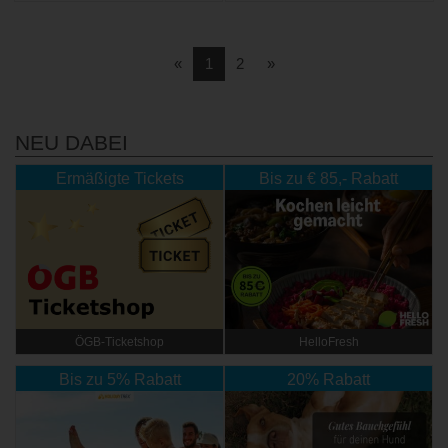
Vorherige
Nächste
«
1
2
»
NEU DABEI
Ermäßigte Tickets
Bis zu € 85,- Rabatt
ÖGB-Ticketshop
HelloFresh
Bis zu 5% Rabatt
20% Rabatt