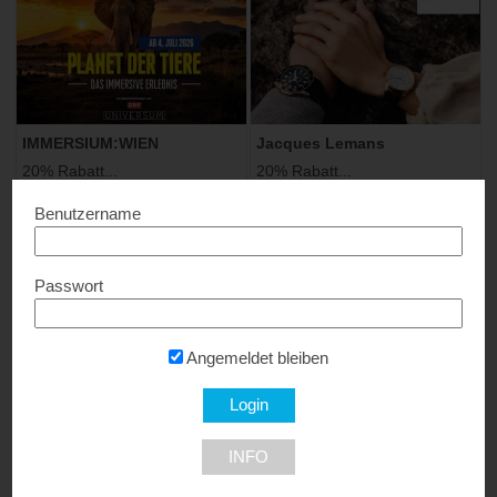
IMMERSIUM:WIEN
Jacques Lemans
20% Rabatt...
20% Rabatt...
1010 Wien
9300 St.Veit St.Veit
Benutzername
Passwort
Angemeldet bleiben
Jacques-Lemans – Burg
Jüdisches Museum Wien
Taggenbrunn
Spezialpreise...
INFO
20% Rabatt...
1010 Wien