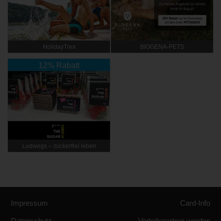
HolidayTrex
BIOGENA-PETS
12% Rabatt
Ludwegs – zuckerfrei leben
Impressum
Card-Info
Datenschutz
Vorteilspartner werden