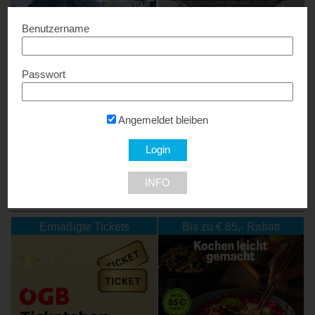
Benutzername
Passwort
Bikmo Fahrradversicherung
Watzinger-Power
5% Rabatt...
Bis zu 30% Rabatt...
Angemeldet bleiben
4204 Reichenau im Mühlkreis
INFO
NEU DABEI
Ermäßigte Tickets
Bis zu € 85,- Rabatt