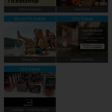
ÖGB-Ticketshop
HelloFresh
Bis zu 5% Rabatt
20% Rabatt
HolidayTrex
BIOGENA-PETS
12% Rabatt
Ludwegs – zuckerfrei leben