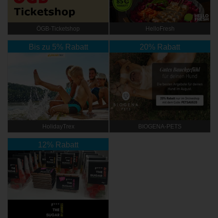
ÖGB-Ticketshop
HelloFresh
Bis zu 5% Rabatt
20% Rabatt
HolidayTrex
BIOGENA-PETS
12% Rabatt