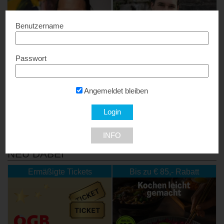
Benutzername
Passwort
S.Martin – limitierte
S.Martin Photography &
Kunstdrucke
Video
20% Rabatt...
15% Rabatt...
Angemeldet bleiben
9550 Treffen am Ossiacher See
9550 Treffen am Ossiacher See
INFO
NEU DABEI
Ermäßigte Tickets
Bis zu € 85,- Rabatt