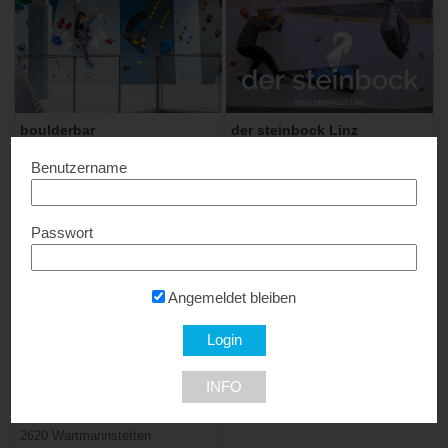
boulderbar
der steinbock Linz
Spezialpreise...
Spezialangebot...
Benutzername
Passwort
Angemeldet bleiben
Kletterpark Wartmannstetten
– Natur macht Sinn
INFO
10% Rabatt...
2620 Wartmannstetten