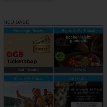
NEU DABEI
Ermäßigte Tickets
Bis zu € 85,- Rabatt
ÖGB-Ticketshop
HelloFresh
Bis zu 5% Rabatt
20% Rabatt