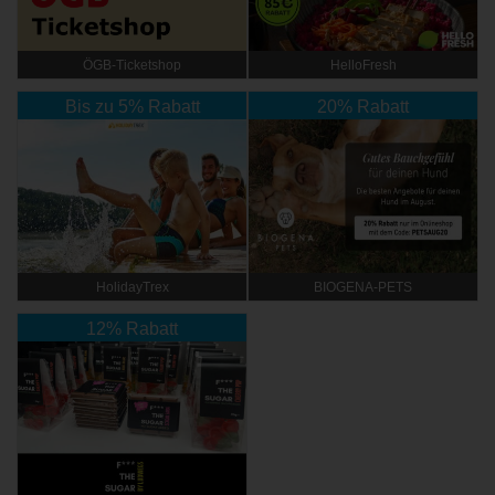
ÖGB-Ticketshop
HelloFresh
Bis zu 5% Rabatt
20% Rabatt
HolidayTrex
BIOGENA-PETS
12% Rabatt