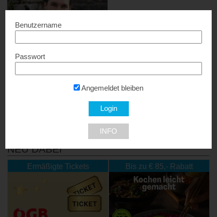
Benutzername
Passwort
S.Martin Photography &
Video
15% Rabatt...
Angemeldet bleiben
9550 Treffen am Ossiacher See
INFO
NEU DABEI
Ermäßigte Tickets
Bis zu € 85,- Rabatt