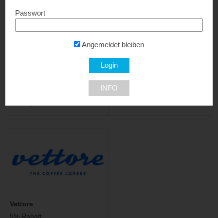
Passwort
Angemeldet bleiben
INFO
mymuesli
Resch&Frisch
Gratis | 12% Rabatt...
Gratis Gebäck...
Vettore
5% Rabatt...