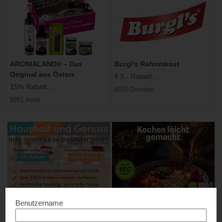
ARONIALAND® – Das
Burgl’s Reformkost
Original aus Österr.
€ 5,- Rabatt...
15% Rabatt...
6850 Dornbirn
9951 Ainet
Haushalt und Genuss
HelloFresh
Benutzername
Bis zu 15% Rabatt...
Bis zu € 85,- Rabatt...