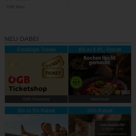
1090 Wien
NEU DABEI
Ermäßigte Tickets
Bis zu € 85,- Rabatt
ÖGB-Ticketshop
HelloFresh
Bis zu 5% Rabatt
20% Rabatt