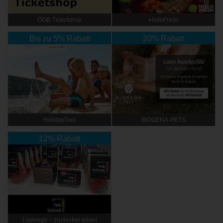
ÖGB-Ticketshop
HelloFresh
Bis zu 5% Rabatt
20% Rabatt
HolidayTrex
BIOGENA-PETS
12% Rabatt
Ludwegs – zuckerfrei leben