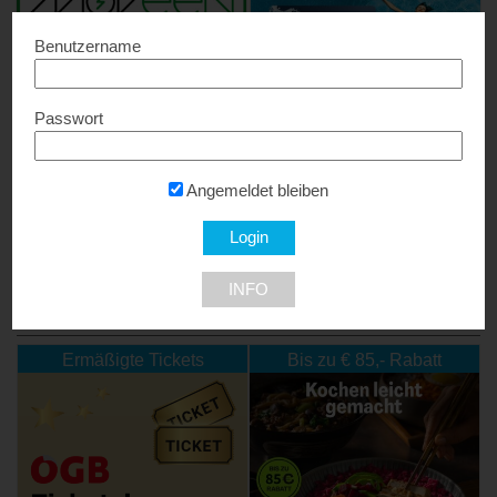
Benutzername
Passwort
MOVEEN Holidays
WellCard – Thermen &
Hotelgutscheine
Bis zu 40% Rabatt + 5%
Rabatt Extra...
Angemeldet bleiben
10% Rabatt...
INFO
NEU DABEI
Ermäßigte Tickets
Bis zu € 85,- Rabatt