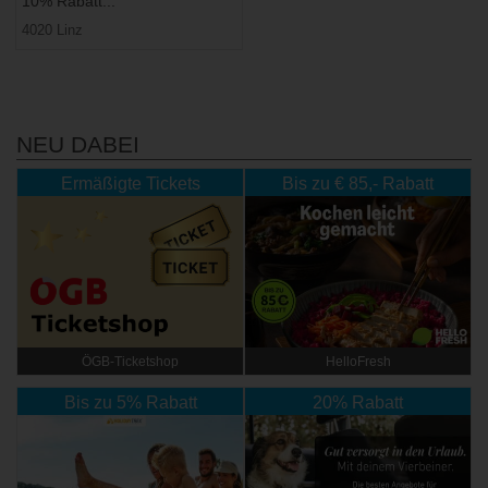
10% Rabatt...
4020 Linz
NEU DABEI
Ermäßigte Tickets
Bis zu € 85,- Rabatt
ÖGB-Ticketshop
HelloFresh
Bis zu 5% Rabatt
20% Rabatt