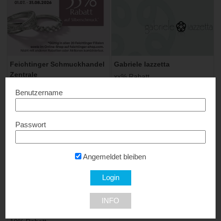
Feichtinger Schmuckhandel
Gabriele Iazzetta
Zentrale
xx% Rabatt...
Bis zu 35% Rabatt...
1160 Wien
Benutzername
Zu den Filialen
Passwort
Angemeldet bleiben
Holzliebe – Eheringe aus
INFO
Holz