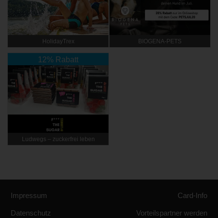
HolidayTrex
BIOGENA-PETS
12% Rabatt
Ludwegs – zuckerfrei leben
Impressum
Card-Info
Datenschutz
Vorteilspartner werden