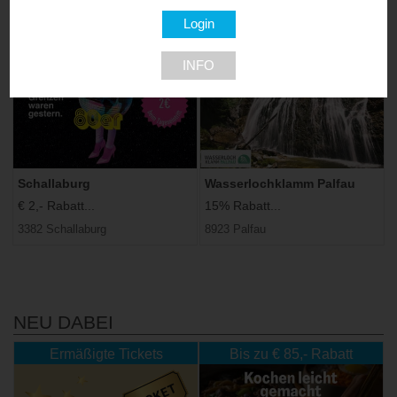
1010 Wien
1020 Wien
INFO
Schallaburg
Wasserlochklamm Palfau
€ 2,- Rabatt...
15% Rabatt...
3382 Schallaburg
8923 Palfau
NEU DABEI
Ermäßigte Tickets
Bis zu € 85,- Rabatt