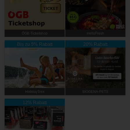
ÖGB-Ticketshop
HelloFresh
Bis zu 5% Rabatt
20% Rabatt
HolidayTrex
BIOGENA-PETS
12% Rabatt