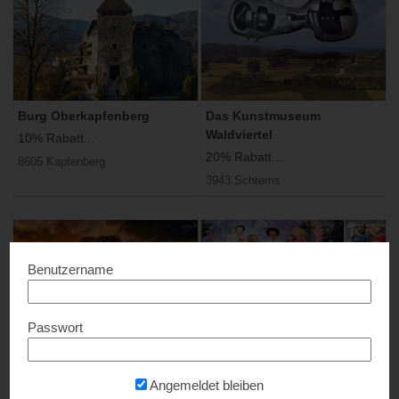
Burg Oberkapfenberg
Das Kunstmuseum
Waldviertel
10% Rabatt...
20% Rabatt...
8605 Kapfenberg
3943 Schrems
Benutzername
Passwort
IMMERSIUM:WIEN
Madame Tussauds
20% Rabatt...
20% Rabatt...
Angemeldet bleiben