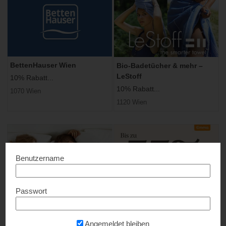
BettenHauser Wien
Bio-Badetücher & mehr –
LeStoff
10% Rabatt...
10% Rabatt...
1070 Wien
1120 Wien
Benutzername
Passwort
DreamCare
Emma Matratze
17% Rabatt...
Bis zu 55% Rabatt...
Angemeldet bleiben