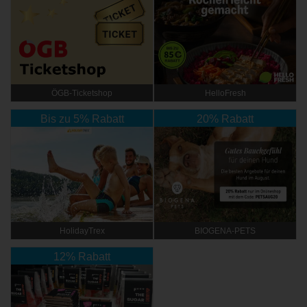
ÖGB-Ticketshop
HelloFresh
Bis zu 5% Rabatt
20% Rabatt
HolidayTrex
BIOGENA-PETS
12% Rabatt