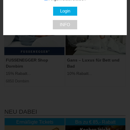
1140 Wien
INFO
FUSSENEGGER Shop
Gans – Luxus für Bett und
Dornbirn
Bad
15% Rabatt...
10% Rabatt...
6850 Dornbirn
NEU DABEI
Ermäßigte Tickets
Bis zu € 85,- Rabatt