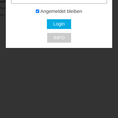
arkett
kondition...
Angemeldet bleiben
ien
INFO