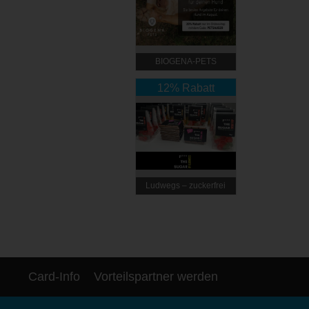
BIOGENA-PETS
12% Rabatt
Ludwegs – zuckerfrei
leben
Card-Info
Vorteilspartner werden