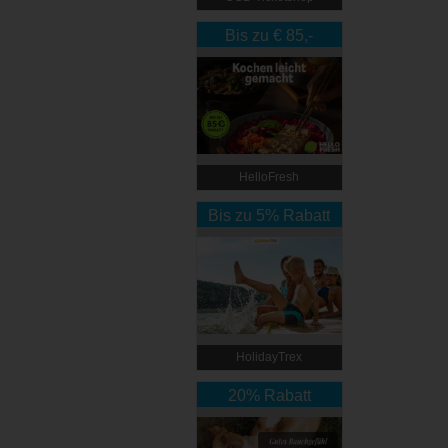
Bis zu € 85,-
Rabatt
HelloFresh
Bis zu 5% Rabatt
HolidayTrex
20% Rabatt