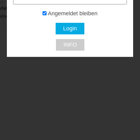
 –
rofahrzeuge
Angemeldet bleiben
batt...
INFO