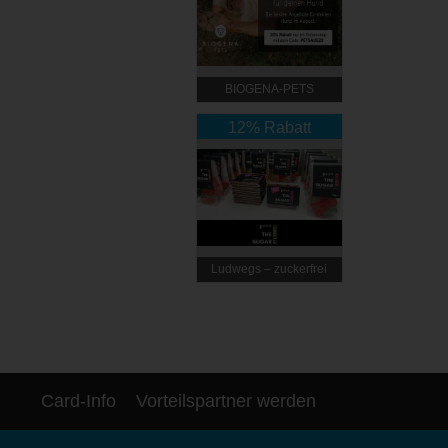
BIOGENA-PETS
12% Rabatt
Ludwegs – zuckerfrei
leben
Card-Info
Vorteilspartner werden