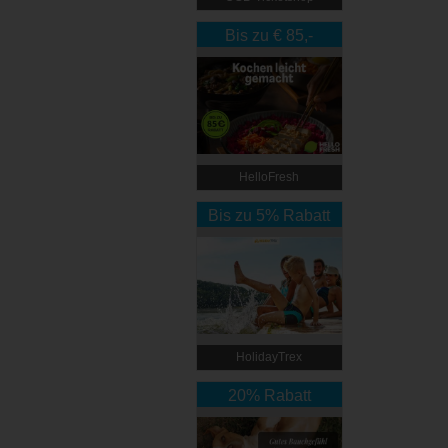
Bis zu € 85,-
Rabatt
HelloFresh
Bis zu 5% Rabatt
HolidayTrex
20% Rabatt