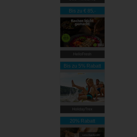
Bis zu € 85,-
Rabatt
HelloFresh
Bis zu 5% Rabatt
HolidayTrex
20% Rabatt