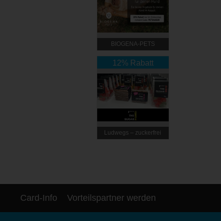
BIOGENA-PETS
12% Rabatt
Ludwegs – zuckerfrei
leben
Card-Info
Vorteilspartner werden