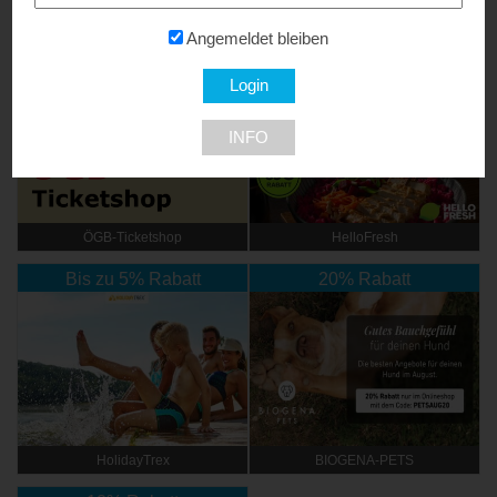
NEU DABEI
Angemeldet bleiben
Ermäßigte Tickets
Bis zu € 85,- Rabatt
INFO
ÖGB-Ticketshop
HelloFresh
Bis zu 5% Rabatt
20% Rabatt
HolidayTrex
BIOGENA-PETS