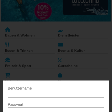
Bauen & Wohnen
Dienstleister
Essen & Trinken
Events & Kultur
Freizeit & Sport
Gutscheine
Online Shops
Shopping
Benutzername
Surfen
Passwort